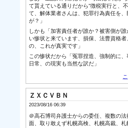
て貰えている通りだから”徴税実行と、
て、解体業者さんは、犯罪行為責任を、
が？」
しかも「加害責任者が誰か？被害側が誰
い惨状と来ています、損保、法曹資格者
の、これが真実です」
この惨状だから「冤罪捏造、強制的に、
日常、の現実も当然な訳だ」
こ
ＺＸＣＶＢＮ
2023/08/16 06:39
＠高石博司弁護士からの委任、複数の法
面、取り敢えず札幌高検、札幌高裁、札