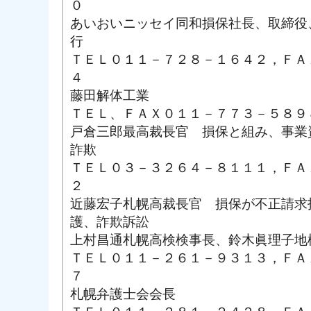
０
あいおいニッセイ同和損保社長、取締役
行
ＴＥＬ０１１－７２８－１６４２，ＦＡ
４
藤田解体工業
ＴＥＬ、ＦＡＸ０１１－７７３－５８９
戸倉三郎最高裁長官 損保と組み、事業
詐欺
ＴＥＬ０３－３２６４－８１１１，ＦＡ
２
近藤宏子札幌高裁長官 損保が不正請求
護、詐欺訴訟
上村昌通札幌高検検事長、鈴木眞理子地
ＴＥＬ０１１－２６１－９３１３，ＦＡ
７
札幌弁護士会会長