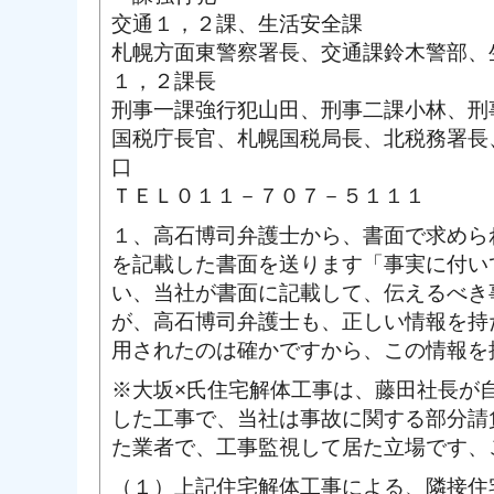
交通１，２課、生活安全課
札幌方面東警察署長、交通課鈴木警部、
１，２課長
刑事一課強行犯山田、刑事二課小林、刑
国税庁長官、札幌国税局長、北税務署長
口
ＴＥＬ０１１－７０７－５１１１
１、高石博司弁護士から、書面で求めら
を記載した書面を送ります「事実に付い
い、当社が書面に記載して、伝えるべき
が、高石博司弁護士も、正しい情報を持
用されたのは確かですから、この情報を
※大坂×氏住宅解体工事は、藤田社長が
した工事で、当社は事故に関する部分請
た業者で、工事監視して居た立場です、
（１）上記住宅解体工事による、隣接住