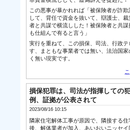
この悪事が暴かれれば「被保険者が詐欺
して、背任で資金を抜いて、辯護士、裁
者と共謀で横流しした！被保険者と共謀
も仕組んで有ると言う」
実行を重ねて、この損保、司法、行政テ
す、まともな事業者では無い、法治国家
く無い現実です。
こ
損保犯罪は、司法が指揮しての
例、証拠が公表されて
2023/08/16 10:15
隣家住宅解体工事が原因で、隣接する住
後、解体業者が加入、あいおいニッセイ