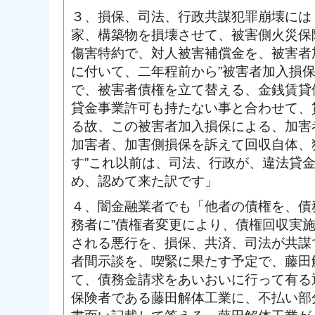
３、損保、司法、行政共謀犯罪崩壊には
家、構築物を損壊させて、被害側火災保
傷害特約で、対人被害補償金を、被害者
に付いて、二年程前から”被害者加入損
で、被害者債権を立て替える、金銭賃貸
貸金事業許可も持たない事と合わせて、
る故、この被害者加入損保による、加害
加害者、加害側損保を訴えて回収自体、
す”これ以前は、司法、行政が、違法貸
め、認めて来た訳です」
４、闇金融業者でも「他者の債権を、債
務者に”債権者変更により、債権回収実施
される悪行を、損保、共済、司法が共謀
者間示談を、喫緊に果たす予定で、藤田
て、債務金請求をあいおいに行って有る
保険者である藤田解体工業に、不払い部