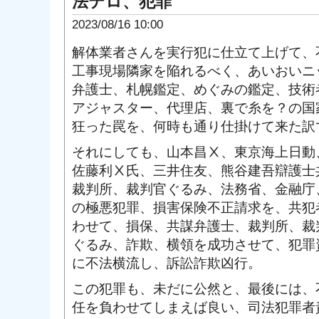
法テロ、犯罪
2023/08/16 10:00
解体業者さんを実行犯に仕立て上げて、
工事現場隣家を陥れるべく、あいおいニ
弁護士、札幌鑑定、めぐみの鑑定、技術
アジャスター、代理店、裏で糸を？の国
狂った罠を、何時も通り仕掛けて来た訳
それにしても、山本昌Ⅹ、東京海上日動
佐藤利Ⅹ氏、三井住友、熊谷建吾辯護士
裁判所、裁判官ぐるみ、法務省、金融庁
の極悪犯罪、損害保険不正請求を、共犯
わせて、損保、共謀弁護士、裁判所、裁
ぐるみ、詐欺、横領を成功させて、犯罪
に不法横流し、訴訟詐欺凶行。
この犯罪も、未だに公然と、最後には、
任を負わせてしまえば良い、司法犯罪者