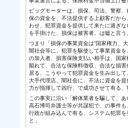
事業運営による、保険料金不当値上げ被
ビッグモーターは、損保、司法、警察、
保の資金を、不法提供する上顧客だから
わせ、犯罪資金を提供して来たに過ぎな
を手掛けた、損保は被害者、は嘘と言う
つまり「損保の事業資金は”国家権力、
闇社会等に、犯罪を駆使して事業資金を
の加入者、損害保険支払い相手は、国家
陥れて、合法な保険料徴収、合法な損害
居る、こうやって犯罪資金を生み出して
大手代理店、闇社会に、不法に資金を提
力が指揮して凶行、で成功させて有る、
この事実に沿い「解体業者を騙して、あ
高石博司弁護士等が共謀犯で、の事件も
行政が組み込んで有る、システム犯罪を
と」