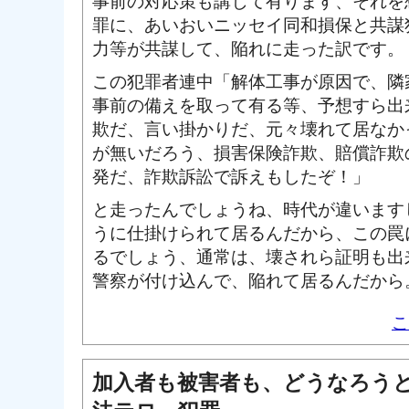
事前の対応策も講じて有ります、それを
罪に、あいおいニッセイ同和損保と共謀
力等が共謀して、陥れに走った訳です。
この犯罪者連中「解体工事が原因で、隣
事前の備えを取って有る等、予想すら出
欺だ、言い掛かりだ、元々壊れて居なか
が無いだろう、損害保険詐欺、賠償詐欺
発だ、詐欺訴訟で訴えもしたぞ！」
と走ったんでしょうね、時代が違います
うに仕掛けられて居るんだから、この罠
るでしょう、通常は、壊されら証明も出
警察が付け込んで、陥れて居るんだから
こ
加入者も被害者も、どうなろう