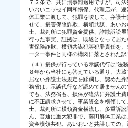
７２条で、共に刑事罰適用ですが、司法
いおいニッセイ同和損保、代理店が、違
体工業に渡して、犯罪を唆して、弁護士
せて、損害保険詐欺、横領共謀、あいお
士、裁判所に犯罪資金提供、詐欺訴訟展
行った事実、証拠は、既遂となって居た
害保険詐欺、横領共謀犯等犯罪責任を、
ーター事件と同様の構図に落とされた訳
（４）損保が行っている示談代行は”法
８年から当社にも答えている通り、大蔵
居ない弁護士法規定を蹂躙し、認めた弁
務省は、示談代行など認めて居ませんの
でも、法務省も、損保が違法に弁護士費
に不正請求させて、事業資金を横領して
士、裁判所に横領資金横流し、多重訴訟
ん、普通に重大犯罪で、藤田解体工業は
資金横領共犯、あいおいと共謀しての、