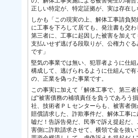
の、解体工事実施による被害発生の場合
正しい特定が、特定証拠が、実は存在し
しかも「この現実の上、解体工事請負契
に工事を下ろして居ても、発注書も交わ
第三者に、工事に起因した被害を加えて
支払いせず逃げる段取りが、公権力ぐる
です」
堅気の事業では無い、犯罪者ように仕組
構成して、逃げられるように仕組んで有
の、正業を偽った事業です。
この事実に加えて「解体工事で、第三者
ば”被害債務の補填責任を負うであろう
社、技術者ＰＬセンターらも、被害者側
賠償請求した、詐欺事件だ、解体工事に
嘘だ！告訴告発だ、民亊で訴え提起だ、
害側に詐欺請求させて、横領で金を抜い
罪資金横流しして、虚偽訴えを提起だ！