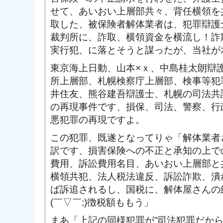
せて、あいおい上層部共々、背任横領を
取した、被保険者解体業者は、犯罪辯護
裁判所に、詐取、横領資金を横流し！詐
実行犯、に落とそうと謀ったが、当社が
東京海上日動、山本×ｘ、中島桂太朗辯
所上層部、札幌検察庁上層部、検事等犯
井住友、熊谷建吾辯護士、札幌の司法共
の再現事件です、損保、司法、警察、行
悪犯罪の再現ですよ。
この犯罪、既遂となってりゃ「解体業者
訳です、損害保険への不正と承知の上で
費用、訴訟費用名目、あいおい上層部と
横領共犯、法人税法違反、訴訟詐欺、潰
ば訴追されるし、国税に、解体屋さんの
(￣▽￣;)徴税額ももう」
まあ「上記の同様犯罪が”司法犯罪だか