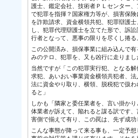
護士、鑑定会社、技術者ＰＬセンター、
で犯罪を指揮？国家権力等が、損害保険
を詐欺請求、資金横領共犯、犯罪辯護士
し、犯罪代理辯護士を立てた形で、訴訟
行者となって、悪事の限りを尽くし捲る
この公開済み、損保事業に組み込んで有
みのテロ、犯罪を、又も凶行に走りまし
当然ですが「この犯罪実行犯、となる解
求犯、あいおい事業資金横領共犯者、法
法に資金やり取り、横領、脱税犯で扱わ
ると」
しかも「隣家と委任業者を、言い掛かり
体業者が訴えて、陥れると謀る訳です、
害側で揃えて有り、この罠は、先ず成功
こんな事態が降って来る事も、一定予想