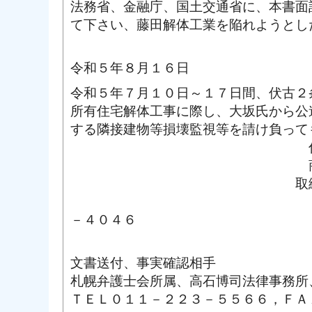
法務省、金融庁、国土交通省に、本書面
て下さい、藤田解体工業を陥れようとし
令和５年８月１６日
令和５年７月１０日～１７日間、伏古２条
所有住宅解体工事に際し、大坂氏から公
する隣接建物等損壊監視等を請け負って
住
商
取締
ＴＥＬ０１１
－４０４６
携帯０８
文書送付、事実確認相手
札幌弁護士会所属、高石博司法律事務所
ＴＥＬ０１１－２２３－５５６６，ＦＡ