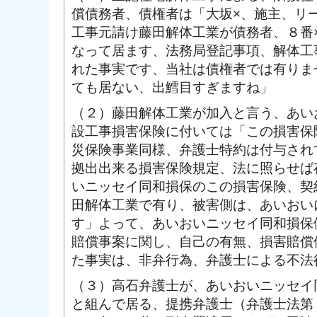
償債務者、債権者は「大坂×、施主、リ
工事元請け藤田解体工業が債務者、８番
なって居ます、法務局登記事項、解体工
れた事実です、当社は債権者では有りま
ても居ない、出鱈目すぎますね」
（２）藤田解体工業が加入と言う、あい
設工事損害保険に付いては「この損害保険
災保険事業同様、弁護士特約は付与され
拠出出来る損害保険規定、法に照らせば
いニッセイ同和損保のこの損害保険、契
田解体工業で有り、被害側は、あいおい
す」よって、あいおいニッセイ同和損保
賠償事案に関し、自己の有無、損害賠償
た事実は、非弁行為、弁護士による不法
（３）高石弁護士が、あいおいニッセイ
と組んで居る、提携弁護士（弁護士法第