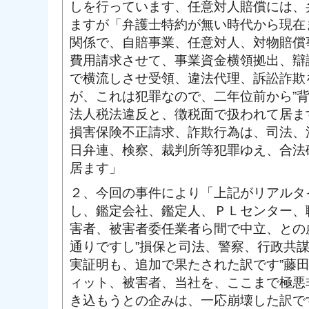
しを行っています、任意対人賠償には、
ますが「弁護士特約が無い時代から現在
関係で、自賠事業、任意対人、対物賠償
費用請求させて、事業資金横領拠出、辯
で横流しさせ受領、違法代理、訴訟詐欺
が、これは犯罪なので、二年位前から”
法人税法違反と、徴税面で扱われて居ま
損害保険不正請求、詐欺行為は、司法、
日弁連、検察、裁判所等犯罪ゆえ、合法
居ます」
２、今回の事件により「上記がリアルタ
し、鑑定会社、鑑定人、ＰＬセンター、
害者、被害者委任業者ら間で中立、との
通りですし”損保と司法、警察、行政共
実証明も、追加で果たされた訳です”藤
ィット、被害者、当社を、ここまで極悪
き込もうとの企みは、一応崩壊した訳で