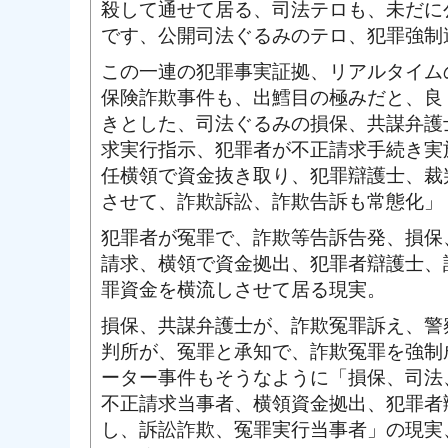
殺して通せて居る、司法テロも、未だに
です、公開司法ぐるみのテロ、犯罪強制
この一連の犯罪事実証拠、リアルタイム
保険詐欺事件も、出鱈目の極みだと、良
きとした、司法ぐるみの損保、共謀弁護
求実行指示、犯罪者が不正請求手続き実
任横領で資金抜き取り、犯罪辯護士、裁
させて、詐欺訴訟、詐欺告訴も常態化」
犯罪者が冤罪で、詐欺等告訴告発、損保
請求、横領で資金拠出、犯罪者辯護士、
罪資金を横流しさせて居る現実。
損保、共謀弁護士が、詐欺冤罪訴え、警
判所が、冤罪と承知で、詐欺冤罪を強制
ーター事件もそうなように「損保、司法
不正請求当事者、横領資金拠出、犯罪者
し、訴訟詐欺、冤罪実行当事者」の現実