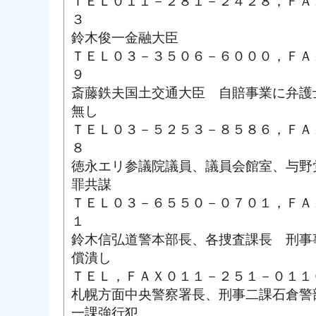
ＴＥＬ０１１－２８１－２４２８，ＦＡ
３
鈴木俊一金融大臣
ＴＥＬ０３－３５０６－６０００，ＦＡ
９
斎藤鉄夫国土交通大臣 自賠事業に弁護
無し
ＴＥＬ０３－５２５３－８５８６，ＦＡ
８
徳永エリ参議院議員、議員会館室、与野
罪共謀
ＴＥＬ０３－６５５０－０７０１，ＦＡ
１
鈴木信弘道警本部長、各捜査課長 刑事
償潰し
ＴＥＬ，ＦＡＸ０１１－２５１－０１１
札幌方面中央警察署長、刑事二課石倉警
一課強行犯