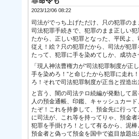
罪命令も
2023/12/06 08:22
司法がでっち上げただけ、只の犯罪のま
司法犯罪手続きで、犯罪のまま正しい犯
たから、正しい犯罪となった、平民よ、
従え！絵？只の犯罪だから、司法が犯罪
たって、犯罪に手を染めてしか、成功さ
「現人神法曹権力が”司法犯罪制度が正
手を染めろ！”と命じたから犯罪に走れ
ろ！それで司法犯罪制度が正当と捏造出
と言う、闇の司法テロ続編が発動して居
人の預金通帳、印鑑、キャッシュカード
たぞ！これを持参して、預金先に行って
に司法が、これ等を持ってりゃ、預金者
犯罪を手掛けろ！として有るから、泥棒
預金者と偽って預金を国中で盗目放題出