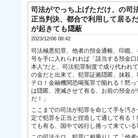
司法がでっち上げただけ、の司
正当判決、都合で利用して居る
が起きても隠蔽
2023/12/06 08:42
司法極悪犯罪、他者の預金通帳、印鑑、
号を手に入れられれば「該当する預金口
本人”だと、司法犯罪制度で成り代われ
の金だと出来て、犯罪証拠隠匿、抹殺、
テロ！金融機関恐喝冤罪で陥れる！黙っ
は隠匿、湮滅させて有る、お前の預金が
だ！」
ここまでの司法が犯罪を命じて手を汚さ
定で犯罪を正当と捏造して通して有る！
ても有る、国中で凶行し捲って来ている
この司法テロ、犯罪に相乗りして「他者