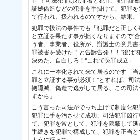
罪”！司法犯罪は犯罪者と犯罪、犯罪証
証拠偽造などの犯罪を手掛けて、犯罪を
て行われ、扱われるのですから、結果。
犯罪で扱法の事件でも「犯罪だと正しく
と立証を果たす事が拙くなりますので”
う者、事業者、役所が、辯護士の意見書
罪被害を受けた！と告訴告発！！”後は”
決めた、自白しろ！”これで冤罪成立」
これに一本化されて来て居るのです「当
罪と立証する事が必須！”とすれば、司
拠隠滅、偽造で逃がして居る、この司法
すから」
こう言った司法がでっち上げて制度化犯
犯罪に手を汚させて成功、司法犯罪凶行
て、犯罪を常として、犯罪を隠蔽して逃
手続きを犯罪で構成して、犯罪を正当と
ように行って。