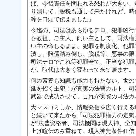
ば、今後責任を問われる恐れが大きい、
り潰して、脱税も通して来たけれど、時
等を口頭で伝えました」
今迄の、司法はあらゆるテロ、犯罪凶行
を教祖、ご主人、飼い主として、司法権
い主の命じるまま、犯罪を制度化、犯罪
潰し、賠償踏み倒し、脱税等、悪事の限
司法テロでこれ等犯罪全て、正当な犯罪
が、時代は大きく変わって来て居ます。
何の素養も知識も能力も持たない、世の
延を招く主犯！が真実の法曹カルト、司
武器で成功させて、これが実際の司法カ
大マスコミしか、情報発信を広く行える
と続いて来たから「司法犯罪権力の走狗
が”法曹資格者、司法機関は現人神、全知
上げ喧伝のみ重ねて、現人神無条件狂信