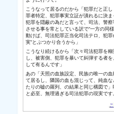
こうなって居るのだから「犯罪だと正し
罪者特定、犯罪事実立証が潰れるに決ま
犯罪を隠蔽の為だと言って、司法、警察
させる事を常としている訳で”一方の同
動けば、司法犯罪正当化司法テロ、犯罪
実”とぶつかり合うから」
こうなり続けるから「次々司法犯罪を糊
し、被害側、犯罪を暴いて糾弾する者を
して有るんです」
あの「天照の血族設定、民族の唯一の血
て居るし、隣国の血も混じって、純血な
たりの嘘の羅列、の結果と同じ構図で」
と必至、無理過ぎる司法犯罪の現実です
こ