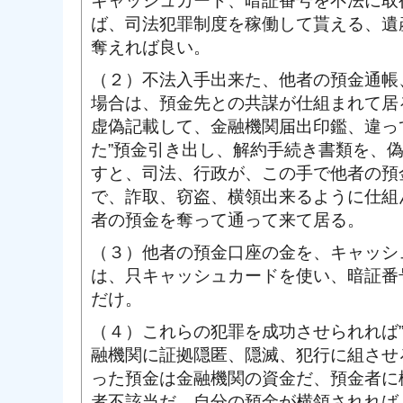
キャッシュカード、暗証番号を不法に取
ば、司法犯罪制度を稼働して貰える、遺
奪えれば良い。
（２）不法入手出来た、他者の預金通帳
場合は、預金先との共謀が仕組まれて居
虚偽記載して、金融機関届出印鑑、違っ
た”預金引き出し、解約手続き書類を、
すと、司法、行政が、この手で他者の預
で、詐取、窃盗、横領出来るように仕組
者の預金を奪って通って来て居る。
（３）他者の預金口座の金を、キャッシ
は、只キャッシュカードを使い、暗証番
だけ。
（４）これらの犯罪を成功させられれば
融機関に証拠隠匿、隠滅、犯行に組させ
った預金は金融機関の資金だ、預金者に
者不該当だ、自分の預金が横領されれば