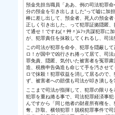
預金先担当職員「ああ、例の司法犯罪命
分の預金を引き出しました”って嘘に加
棒に差し出して、預金者、死人の預金者
正しく引き出した、って犯罪証拠隠匿、
て通せ！ですね(〃艸〃)ﾑﾌｯ共謀犯罪に
が、犯罪責任を抹殺してくれるし、司法
この司法が犯罪を命令、犯罪を隠蔽して
ロ！が国中で凶行され捲って居て、司法
罪免責、隠匿、気付いた被害者を冤罪粛
造、税務申告偽造も命じて手を汚させて
ロで抹殺！犯罪収益を消して居るので、
ず、被害者への賠償も司法が叩き潰しを
ここまで司法が指揮して、犯罪の限りを
犯罪を重ね捲る事で、司法犯罪経済事犯
んですから「同じ他者の財産所有権を、
奪、詐取、横領犯罪！脱税犯罪事件で司