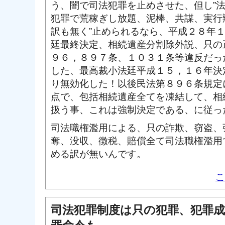
う、闇で司法犯罪を止めさせた、但し”
犯罪で荒稼ぎし放題、泥棒、共謀、実行
訳も無く”止められるなら、平成２８年
廷最終決定、相続遺産分割除外説、只の
９６，８９７条、１０３１条等違反だっ
した、最高裁小法廷平成１５，１６年決
り無効化した！以後民法第８９６条規定
点で、包括相続遺産全てを凍結して、相
扱う事、これは強制決定である、に従っ
司法職権濫用による、只の詐欺、窃盗、
奪、没収、徴税、賠償全て司法職権濫用
める訳が無いんです。
こ
司法犯罪制度は只の犯罪、犯罪成