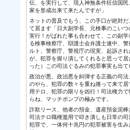
伝、を実行して、現人神無条件狂信国民
家を形成出来て来たんですが」
ネットの普及でもう、この手口が絶対だ
て居ます「日大副学長、元検事のこいつ
実行！がばれた事も合わせて、この副学
る検事検察庁、辯護士会弁護士連中、警
ルト、警察庁、警視庁の現実、起訴され
が、犯罪を握り潰してくれると思って居
った）この司法ぐるみの犯罪事実も出て
政治が悪、政治悪を糾弾する正義の司法
のやら、犯罪の数々を重ね捲って来て居
用テロ、犯罪の限りを凶行！司法権力で
らね、マッチポンプの極みです。
詐欺リース、他者の預金、遺産預金泥棒
司法テロ職権濫用で叩き潰しも日常の司
犯罪で、一体何十兆円の犯罪被害を生み