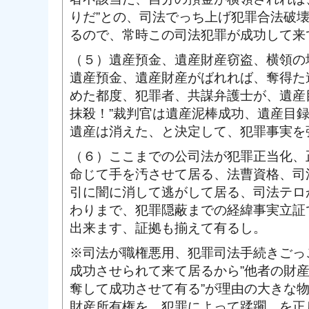
りだ”との、司法でっち上げ犯罪合法破
るので、常時この司法犯罪が成功して来
（５）遺産預金、遺産財産窃盗、横領の
遺産預金、遺産財産がばれれば、奪得た
めた都度、犯罪者、共謀弁護士が、遺産
抹殺！”裁判官は遺産泥棒成功、遺産目
遺産は消えた、と決定して、犯罪事実を
（６）ここまでの公司法が犯罪正当化、
命じて手を汚させて居る、法曹資格、司
引に闇に消して逃がして居る、司法テロ
わりまで、犯罪隠蔽までの経緯事実立証
出来ます、証拠も揃えて有るし。
※司法が職権悪用、犯罪司法手続きごっ
成功させられて来て居るから”他者の財
奪して成功させて有る”が理由の大きな
財産所有権を、犯罪によって蹂躙、を正