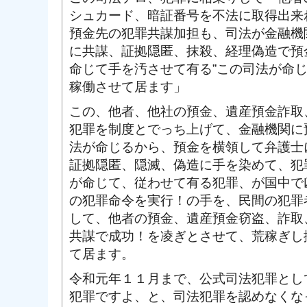
シュカード、暗証番号を不法に取得出来
預金先の犯罪共謀加担も、司法が金融機
に共謀、証拠隠匿、抹殺、経理偽造で預
命じて手を汚させて有る”この司法が命
稼働させて居ます」
この、他者、他社の預金、遺産預金詐取
犯罪を制度とでっち上げて、金融機関に
法が命じるから、預金を横領して弁護士
証拠隠匿、隠滅、偽造に手を染めて、犯
が命じて、従わせて有る犯罪、が国中で
の犯罪命令を実行！の手を、民間の犯罪
して、他者の預金、遺産預金窃盗、詐取
共謀で成功！を凌ぎとさせて、荒稼ぎし
て居ます。
令和元年１１月まで、公式司法犯罪とし
犯罪ですよ、と、司法犯罪を認めなくな