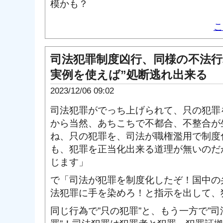
模かも？
こ
司法犯罪制度凶行、同様の不法行
実例を使えば”処断逃れ出来る
2023/12/06 09:02
司法犯罪がでっち上げられて、只の犯罪
から当然、あちこちで不都合、不整合が
ね、只の犯罪を、司法が職権濫用で制度
も、犯罪を正当化出来る道理が無いのだ
じます」
で「司法が犯罪を制度化したぞ！国中の
法犯罪に手を染めろ！と指示を出して、
同じ行為で”只の犯罪”と、もう一方で”