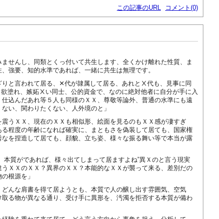
この記事のURL
コメント(0)
みませんし、同類とくっ付いて共生します、全くかけ離れた性質、ま
性、強要、知的水準であれば、一緒に共生は無理です。
ざりと言われて居る、✕代が隷属して居る、あれとⅩ代も、見事に同
✕欲塗れ、嫉妬Ⅹい同士、公的資金で、なのに絶対他者に自分が手に入
、仕込んだあれ等５人も同様のＸＸ、尊敬等論外、普通の水準にも遠
くない、関わりたくない、人外境のと」
を震うＸＸ、現在のＸＸも相似形、絵面を見るのもＸＸ感が凄すぎ
ある程度の年齢になれば確実に、まともさを偽装して居ても、国家権
秀なを捏造して居ても、顔貌、立ち姿、様々な振る舞い等で本当が露
、本質がであれば、様々出てしまって居ますよね”異Ｘのと言う現実
違うＸＸのＸＸ？異界のＸＸ？本能的なＸＸが襲って来る、差別だの
物の根源を」
、どんな肩書を得て居ようとも、本質で人の醸し出す雰囲気、空気
け取る物が異なる通り、受け手に異形を、汚濁を拒否する本質が備わ