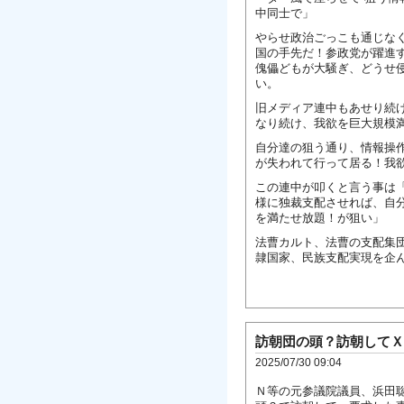
中同士で」
やらせ政治ごっこも通じな
国の手先だ！参政党が躍進
傀儡どもが大騒ぎ、どうせ
い。
旧メディア連中もあせり続
なり続け、我欲を巨大規模
自分達の狙う通り、情報操
が失われて行って居る！我
この連中が叩くと言う事は
様に独裁支配させれば、自
を満たせ放題！が狙い」
法曹カルト、法曹の支配集
隷国家、民族支配実現を企
訪朝団の頭？訪朝してＸ
2025/07/30 09:04
Ｎ等の元参議院議員、浜田