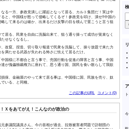
くなる一方、参政党潰しに躍起となって居る、カルト集団だ！実は中
すると、中国様が怒って侵略してくるぞ！参政党を叩け、潰せ‼中国の
侵略して来るのは確か、出来るだけ反撃の目を積んで置こうと言う狙
けて居る、民衆を自由に洗脳出来て、狙う通り操って成功が覚束なく
満たせなくなるし。
作、改竄、捏造、切り取り報道で民衆を洗脳して、操り放題で来た力
欲を満たせる武器が失われる怖さに怯えて居るだけ。
「中国様に不都合と言う事で、売国行動を促進の障害と言う事、中国
分達が傀儡独裁権力に座れて、思う通り国、国民を食い散らして我欲
団損保、金融屋のやって来て居る事は、中国様に国、民族を売り、奴
んでいる、と同種。
この記事のURL
コメント(0)
ト
！Ｘをあてがえ！こんなのが政治の
今
聡元参議院議員さん、今の首相が過去、拉致被害者問題で訪朝団の
昨