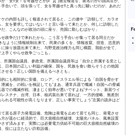
が「女‼女！を寄越せとか(# ﾟДﾟ)過去報道を、匿名のかの国高官が、
う手合いで、頭を張って、女を寄越せ‼と真っ先に騒いだのが、あれだ
。
オケの内部も詳しく報道されて居ると、この連中「訪朝して、カラオ
ら、女を要求してはいない！と言い張って来たとか、何しに訪朝した
F
中だ、こんなのが政治の頭に座り、売国に勤しむばかり」
らせ政争だけで来れたから、こう言う手合いが集って居る同士だか
好きなように情報統制出来て、民衆の多くを、情報改竄、捏造、恣意的
うに操り放題出来て来た、与野党政治権力も同じ構図、我欲が全て、
で上手くやらせ政争ごっこも」
党、所属国会議員、参政党、所属国会議員等は「自分と所属する党とし
民、日本国の正しい利益の確保、国を、民族を食い散らそうとの他国
正させる！正しい国防を備えるべきとも」
済的にも相対的に安価、ロシア、イスラエル等による「自国を脅かす
、湮滅を、の戦いを検証しても”まあ、通常兵器で殲滅！自国への脅威
兵器での殲滅作戦、凄まじく効率が悪いですよね”チベット、新居ウイ
パレスチナ、台湾、日本、核武装出来て居れば、一方的侵略、無差別
れられる可能性が高くなります、正しい事実でしょう”左翼の詭弁はど
来て居る原子力発電設備、危険は発電を止めて居ても同じ、発電させ
る方が遥かに経済的で、巨大規模自然破壊、太陽光パネル、風車設置
やさず済みます、実際には必要電力供給不可能の巨大規模自然破壊の
備、役には立たない詐欺設備」