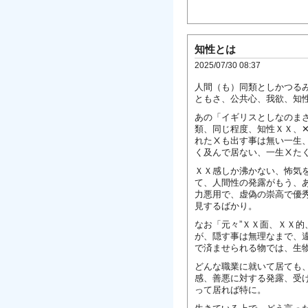
知性とは
2025/07/30 08:37
人間（も）同類としかつる
ともさ、公共心、我欲、知
あの「イギリスとしなのま
類、同じ程度、知性ＸＸ、
れたⅩも出す事は無い一生
く及んで居ない、一生Ⅹた
ＸＸ感しか沸かない、怖気
て、人間性の発露がもう、
力悪用で、虚偽の崇高で優
見するばかり。
なお「元々”ＸＸ面、ＸＸ的
が、隠す事は無理なまで、
で済ませられる物では、生
どんな職業に就いて居ても
感、善悪に対する発露、受
って居れば特に。