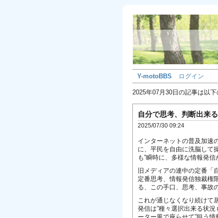
Y-motoBBS
ログイン
2025年07月30日の記事は以
自分で思考、判断出来る
2025/07/30 09:24
インターネットの普及加速
に、平民を自由に洗脳して
も”瞬時に、多様な情報発
旧メディアの連中の定番「
定番思考、情報発信独裁権
る、この手口、思考、事故
これが通じなくなり続けて
発信は”種々選択出来る状況
ーター風で座らせて”狙う情