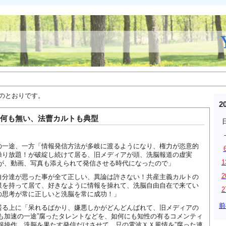
下のとおりです。
2
何も無い、法曹カルトも典型
-
の一途、一方「情報発信方法が多岐に渡るようになり、権力が恣意的
操り放題！が破綻し続けて居る、旧メディアが頭、洗脳報道の虚実
1
信が、動画、写真も添えられて発信させる時代になったので」
2
自分達が思った事が全て正しい、異論は許さない！共産主義カルトの
限を持って居て、好きなように情報を操れて、洗脳自由自在で来てい
2
の思考が常に正しいと洗脳を常に成功！」
前
居る上に「呆れるばかり、嫌悪しかがどんどんばれて、旧メディアの
も加速の一途”腐ったタレントなどを、如何にも知性の有るコメンティ
報操作、洗脳を果たす発信だけさせて、只の電波ＸＸ風情を”腐った連