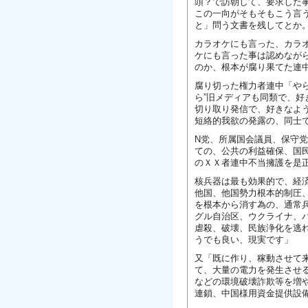
頭？で訪朝して、要求した事
この一向がそもそもこう言
と」問う文書を残してとか
カラオケにも言った、カラ
ケにも言った事は認めなが
のか、根本が腐り果てた連
腐り切った権力者連中「や
ら”旧メディアも同類で、
切り取り発信で、好きなよ
短絡的我欲の発露の、同士
N党、所属国会議員、保守
ての、公共の利益確保、国
のＸＸ者連中不当擁護を是
核兵器は最も効果的で、経
他国、他国勢力根本的制圧
を根本から消す為の、通常
グル自治区、ウクライナ、
虐殺、破壊、民族浄化を逃
うでも良い、現実です」
又「既に作り、稼動させて
て、大量の電力を発生させ
などの環境破壊詐欺等を増
連鎖、中国様用資金提供設