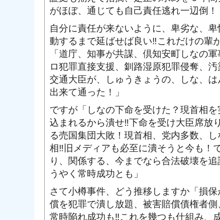
がほぼ、通じても自己責任逃れ一辺倒！
自分に責任が来ないように、卑劣な、卑
動するまで延ばせば良い‼これだけの輩
「道庁、知事が共謀、倶知安町しなの軍
ロ犯罪直接支援、釧路湿原犯罪侵奪、汚
交通大臣が、しゅうきょうの、しな、は
出来て通った！」
ですが「しなの下命を受けた？現首相を
込まれるから潰せ‼下命を受け大臣席放
る売国集団大敗！現首相、党内多数、し
相‼旧メディアも必至に潰そうと今も！
り、関係する、今までなら合法破壊を追
うやく常時成功とも」
さて小樽事件、どう推移しますか「損保
償を犯罪で潰し放題、被害賠償債権者側
常時陥れ成功も‼これを幾つも仕組み、