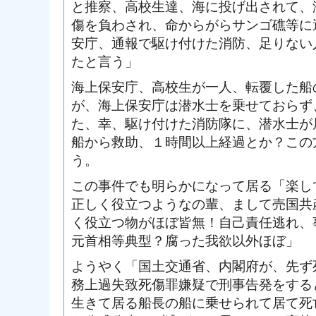
と推察、高校生達、海に投げ出されて、
傷を負わされ、命からがらサンゴ礁等に
安庁、通報で駆け付けた消防、足りない
たと言う」
海上保安庁、高校生が一人、転覆した船
が、海上保安庁は潜水士を乗せておらず
た、幸、駆け付けた消防隊に、潜水士が
船から救助、１時間以上経過とか？この
う。
この事件でも明らかになって居る「楽し
正しく役立つようなの輩、まして売国共
く役立つ物がほぼ皆無！自己責任逃れ、
元首相等典型？腐った我欲以外ほぼ」
ようやく「国土交通省、内閣府が、先ず
務上過失致死傷罪嫌疑で刑事告発をする
生きて居る船長の船に乗せられて居て死