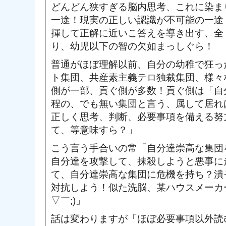
どんどん狭すぎる脳内思考、これに染ま
一途！現実の正しい認識が不可能の一途
揮して正解に近いこ答えを導き出す、全
り、幼児以下の智の欠如まっしぐら！
普通がほぼ理解以前、自分の幼稚で狂っ
ト集団、共産素主義テロ独裁集団、様々
側が一部、貢ぐ側が多数！貢ぐ側は「自
程の、でも無い集団と言う、属して居れ
正しく思考、判断、必要事項を備える努
て、等意味すら？」
こう言う手合いの常「自分達崇高な集団
自分達を攻撃して、抹殺しようと悪事に
て、自分達崇高な集団に危機を持ち？潰
対抗しよう！似た洗脳、某ハウスメーカ
▽￣;)」
話は変わりますが「ほぼ必要事項以外読