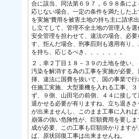
合に該当、同法第６９７，６９８条によ
応じない場合、一定の条件を満たした上
を実施”費用を被害土地の持ち主に請求
し立てして、管理不全土地の管理人を選
安全管理を担わせて、違法の場合、必要
す、拒んだ場合、刑事罰則も適用有り、
を持ち、応じるべき、、、、、、。
２，幸２丁目１８－３９の土地を使い、
汚染を解消する為の工事を実施が必要、
揮、違法に国費を抜いて、国の事業で行
任施工実施、大型重機を入れる工事、３
ず、９側、山田宅の前側、４４に接して
退かせる必要が有りますね、立ち退きさ
が出来ませんし、このまま工事に入れば
崩落の強い危険性が、巨額費用を要しま
成が必要、この工事も巨額掛かりますが
ば、原状回復工事は出来ませんね。