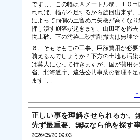
ですし、この幅は８メートル弱、１０m
れれば、幅が不足するから旋回出来ず、
によって両側の土留め用矢板が高くなり
押し潰す崩落が起きます、山田宅を撤去
物土砂、下の汚染土砂掘削撤去は無理で
６、そもそもこの工事、巨額費用が必要
賄えるんでしょうか？下方の土地も汚染
は莫大になって行きますが、国が費用を
省、北海道庁、違法公共事業の管理不足
ますし。
こ
正しい事を理解させられるか、
先ず最重要、無駄なら他を探す
2026/05/20 09:03