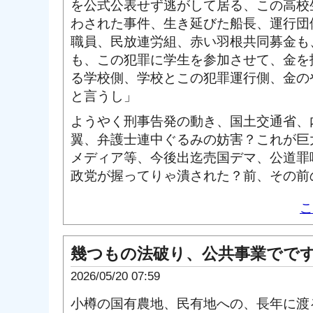
を公式公表せず逃がして居る、この高校
わされた事件、生き延びた船長、運行団
職員、民放連労組、赤い羽根共同募金も
も、この犯罪に学生を参加させて、金を
る学校側、学校とこの犯罪運行側、金の
と言うし」
ようやく刑事告発の動き、国土交通省、
翼、弁護士連中ぐるみの妨害？これが巨
メディア等、今後出迄売国デマ、公道罪
政党が握ってりゃ潰された？前、その前
こ
幾つもの法破り、公共事業でで
2026/05/20 07:59
小樽の国有農地、民有地への、長年に渡