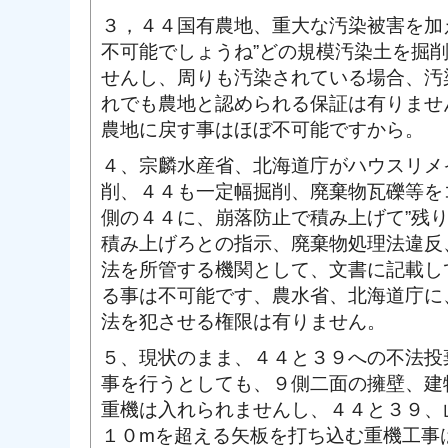
３，４４国有農地、重大な汚染被害を加
不可能でしょうね”どの規模汚染土を掘
せんし、周りも汚染されている場合、汚
れでも農地と認められる保証は有りませ
農地に戻す事はほぼ不可能ですから。
４、宗麟水産省、北海道庁がハウスリメ
削、４４も一定幅掘削、廃棄物瓦礫等を
側の４４に、崩落防止で積み上げて”残
積み上げろとの指示、廃棄物処理法違反
法を所管する機関として、文書に記載し
る事は不可能です、農水省、北海道庁に
法を犯させる権限は有りません。
５、現状のまま、４４と３９への不法投
事を行うとしても、９側二面の擁壁、建
重機は入れられませんし、４４と３９、
１０mを超える矢板を打ち込む重機工事