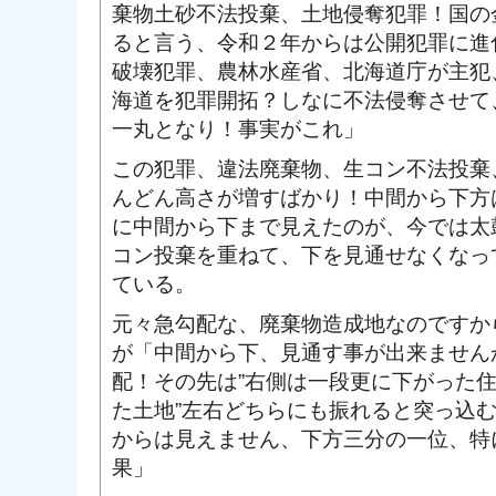
棄物土砂不法投棄、土地侵奪犯罪！国の
ると言う、令和２年からは公開犯罪に進
破壊犯罪、農林水産省、北海道庁が主犯
海道を犯罪開拓？しなに不法侵奪させて
一丸となり！事実がこれ」
この犯罪、違法廃棄物、生コン不法投棄
んどん高さが増すばかり！中間から下方
に中間から下まで見えたのが、今では太
コン投棄を重ねて、下を見通せなくなっ
ている。
元々急勾配な、廃棄物造成地なのですか
が「中間から下、見通す事が出来ません
配！その先は”右側は一段更に下がった
た土地”左右どちらにも振れると突っ込
からは見えません、下方三分の一位、特
果」