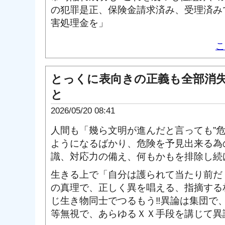
の犯罪是正、保険金請求済み、受理済み
害処理金を」
こ
とっくに表向きの正義も全部消
と
2026/05/20 08:41
人間も「幾ら文明が進んだと言っても”危
ようになるばかり、危険を予見出来る為
識、対応力の備え、何もかもを排除し続
生きる上で「自分は護られて当たり前だ
の真理で、正しく異を唱える、指摘する
じ生き物同士でつるもう‼異論は集団で
等無視で、あらゆるＸＸ手段を講じて異