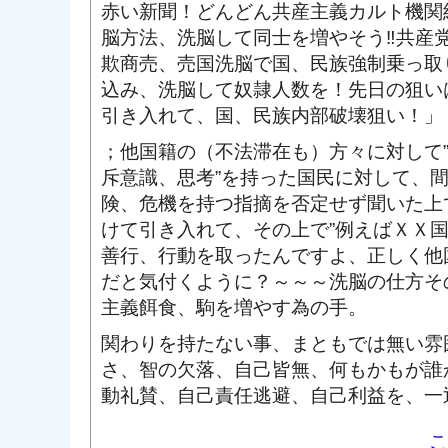
赤い新聞！どんどん共産主義カルト機関
脳方法、洗脳して同士を増やそう‼共産
欺商売、売国洗脳で国、民族強制乗っ取
込み、洗脳して奴隷人数を！先日の狙い
引き入れて、国、民族内部破壊狙い！」
；他国籍の（不法滞在も）方々に対して
斥意識、思考”を持った国民に対して、
険、危機を持つ指摘を否定せず聞いた上
けて引き入れて、その上で”例えばＸＸ
善行、行動を取ったんですよ、正しく他
だと気付くように？～～～洗脳の仕方そ
主義餌食、駒を増やす為の手。
関わりを持たない事、まともでは無い雰
さ、智の欠落、自己皆無、何もかもが誰
動礼賛、自己責任逃避、自己利益を、一
こ