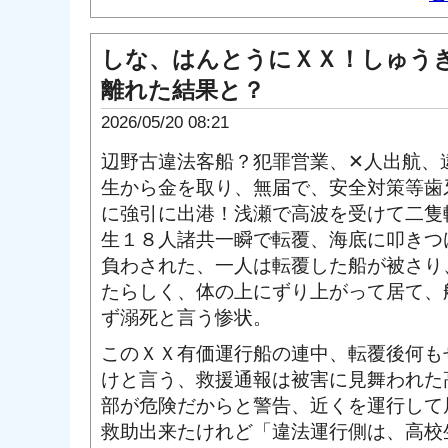
しな、はんとうにＸＸ！しゅう
離れた結果と？
2026/05/20 08:21
辺野古違法客船？犯罪営業、✕人出航、
生から金を取り、無届で、安全対策等歯
に強引に出港！浅瀬で高波を受けて二隻
生１８人諸共一瞬で転覆、海底に叩きつ
負わされた、一人は転覆した船が被さり
たらしく、体の上にずり上がって居て、
ず溺死と言う惨状。
このＸＸ有価運行船の連中、転覆後何も
けと言う、救援通報は被害に見舞われた
部が危険だからと警告、近くを運行して
救助出来たけれど「違法運行側は、高校