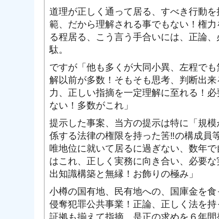
道理が正しく通って居る、すべき行動を
範、だから理解される事でもない！権力
る程居る、こう言う手合いには、正論、
駄。
ですが「他も多くが大同小異、左程でも
解以前が多数！そもそも思考、判断出来
力、正しい指摘を一定理解に至れる！必
ない！多数がこれ」
提示した事案、当方の提示は特に「規模
係する法律の権限を持った筈‼の構成員
唯地位に就いて居るに過ぎない、数年で
はこれ、正しく実務に向き合い、必要な
出知識構築と無縁！お飾りの極み」
小樽の国有地、民有地への、国庫金を食
侵奪犯罪公共事業！正論、正しく法を持
証拠も揃えて指摘、是正の求めを６年間