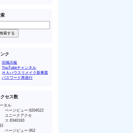
検索
リンク
旧掲示板
YouTubeチャンネル
ＨＡハウスリメイク新事業
パスワード再発行
アクセス数
ータル
ページビュー:9204522
ユニークアクセ
ス:8340193
日
ページビュー:952