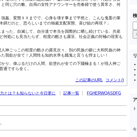
、と同じ穴の貉、自局の女性アナウンサーを売春婦で使う異常さ、何
、強姦、変態ＸＸまでで、心身を壊す事まで平然と、こんな鬼畜の輩
の木鐸だのと、恐ろしいまでの独裁支配実態、喜び組の再現？」
しまった、自滅して、自分達で本当を国際的に晒し続けている、共産
など何処にも見当たらず、程度の酷さも露呈、社会正義の対極の現実も
現人神ごっこの程度の酷さの露見次々、別の民族の癖に大和民族の神
った我欲が全て！人間性も知的水準も餓鬼と言うも悍ましい！
ばかり、偉ぶるだけの人間、欲塗れが全ての下賤極まる！が現人神ご
、普通ですら全く。
この記事のURL
コメント()
力とは？も知らないと今日更に
記事一覧
FGHERWQASDFG
ト
。
今