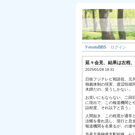
Y-motoBBS
ログイン
延々会見、結果は左程、
2025/01/28 18:31
日枝フジテレビ相談役、元
独裁体制の現実、渡辺恒雄
木鐸だの、笑うしかない」
お笑いにもならない、二回
に現出で、この報道機関と
詰程度、それ以下と言う」
人間如き、この程度が通常
法螺を垂れ流し、現行と息
報道機関を名乗るが、の連
共産主義独裁支配組織、ら