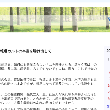
2
報道カルトの本当を曝け出して
共産党員、如何にも共産党らしい「己を崇拝させる、逆らう者は、の
-
同様、共に元共産党員、ろくでもないですよね、両方、これで社会の
目の会見、質疑応答で更に「報道カルト連中の本当、水準の酷さも更
やらの酷さもまあですが、得意になって追及ごっこしている連中も、
1
2
と、この報道機関、先代二人、皿、仕込んだあれ等を崇拝させようと
女を出鱈目で陥れると、と合わせて、共産主義独裁支配者支配下の、
3
中らしい、共産主義独裁のあれの意向を絶対ですから。
前
しい場当たりで程度の超絶低い、嘘の羅列の会見ごっこ、何処が社会