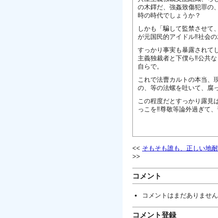
の木鐸だ、強姦致傷犯罪の
時の時代でしょうか？
しかも「騙して監禁させて
が元国民的アイドル‼社会
すっかり事実も暴露されて
主義独裁者と下僕ら‼公共
自らで。
これで法曹カルトの本当、
の、等の法螺を吐いて、腐
この程度だとすっかり露見
っこを‼尊敬等論外過ぎて
そもそも誰も、正しい地耐
コメント
コメントはまだありません
コメント登録