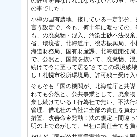
の許可を得なければならないとの事、毎
の事でした」
小樽の国有農地、接している一定部分、
言う設定で、今も、何十年に渡っての、
も、の廃棄物・混入、汚染土砂不法投棄
省、環境省、北海道庁、後志振興局、小
海道財務局、国有財産課、北海道開発局
で、公然と、国費を抜いて、廃棄物、混
続けて今に至って居る”さてこの環境破
し！札幌市役所環境局、許可残土受け入
そもそも「国の機関が、北海道庁と共謀
れても公然と、公共事業として、廃棄物
棄し続けている！行為社で無い、不法行
管理、借地社の当社に全部の責任を負わ
措置、改善命令発動！法の規定上間違っ
明の上で逃がして、当社に責任全てを負
だけど「国が公共事業実施で、掛かる国