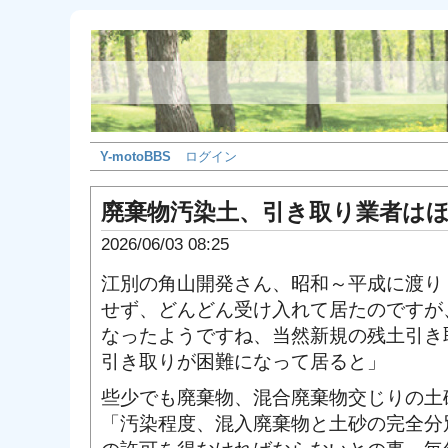
Y-motoBBS
ログイン
廃棄物汚染土、引き取り業者は
2026/06/03 08:25
江別の角山開発さん、昭和～平成に渡り
せず、どんどん受け入れて居たのですが
なったようですね、当然新規の残土引き
引き取りが困難になって居ると」
些少でも廃棄物、混合廃棄物交じりの土
「汚染程度、混入廃棄物と土砂の完全分