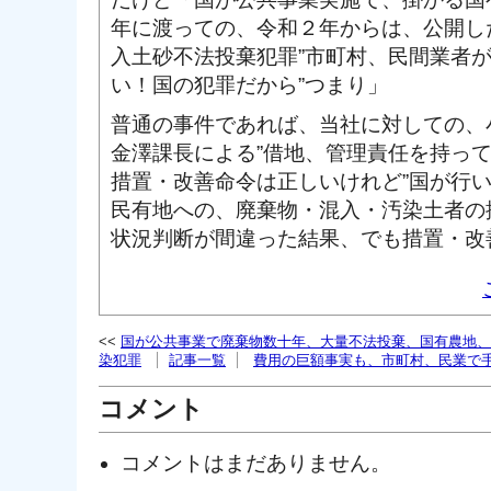
年に渡っての、令和２年からは、公開し
入土砂不法投棄犯罪”市町村、民間業者
い！国の犯罪だから”つまり」
普通の事件であれば、当社に対しての、
金澤課長による”借地、管理責任を持っ
措置・改善命令は正しいけれど”国が行
民有地への、廃棄物・混入・汚染土者の
状況判断が間違った結果、でも措置・改
国が公共事業で廃棄物数十年、大量不法投棄、国有農地、
染犯罪
記事一覧
費用の巨額事実も、市町村、民業で
コメント
コメントはまだありません。