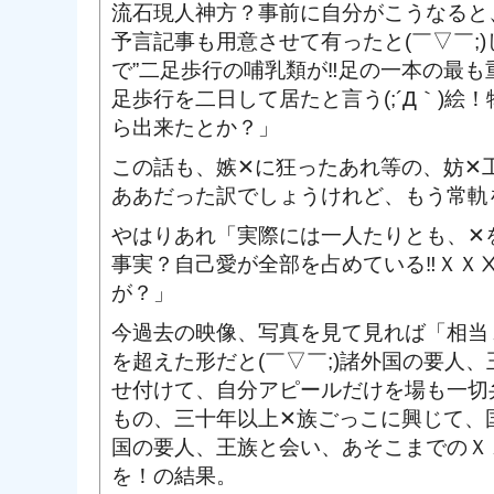
流石現人神方？事前に自分がこうなると
予言記事も用意させて有ったと(￣▽￣;
で”二足歩行の哺乳類が‼足の一本の最
足歩行を二日して居たと言う(;´Д｀)絵！物理
ら出来たとか？」
この話も、嫉✕に狂ったあれ等の、妨✕
ああだった訳でしょうけれど、もう常軌
やはりあれ「実際には一人たりとも、✕
事実？自己愛が全部を占めている‼ＸＸ
が？」
今過去の映像、写真を見て見れば「相当
を超えた形だと(￣▽￣;)諸外国の要人
せ付けて、自分アピールだけを場も一切
もの、三十年以上✕族ごっこに興じて、
国の要人、王族と会い、あそこまでのＸ
を！の結果。