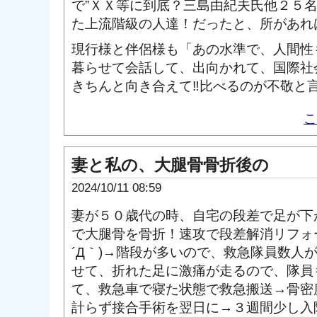
で”ＸＸ等に到底？三島由紀夫氏他２５
た上流階級の人達！だったと、所があれ
現行様と伴侶様も「あの水準で、人間性
暮らせて会話して、出向かれて、国際社
きちんと向き合えて‼比べるのが不敬と
こ
妻と私の、大腿骨骨折後の
2024/10/11 08:59
妻が５０歳代の時、自宅の段差で足が下
で大腿骨を骨折！速攻で段差解消リフォー
´Д｀)→階段が多いので、救急隊員数人
せて、折れた足に激痛が走るので、隊員
て、救急車で寝た状態で救急搬送→骨密
計らず接合手術を翌日に→３週間少し入