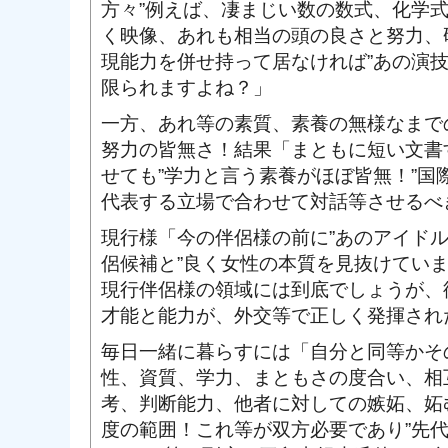
方々”例えば、凄まじい数の数式、化学
く映像、あれも相当の頭の良さと努力、
現能力を併せ持って居なければ”あの演
限られますよね？」
一方、あれ等の素質、素養の無様なまで
努力の皆無さ！結果「まともに短い文書
せても”学力と言う素養がほぼ皆無！”国
代表する立場で合わせて対話等させるべきで
現行様「今の伴侶様の前に”あのアイド
侶候補と”良く女性の本質を見抜けてい
現行伴侶様の領域には到底でしょうが、
才能と能力が、外交等で正しく発揮され
毎日一緒に暮らすには「自分と同等かそ
性、資質、学力、まともさの度合い、相
考、判断能力、他者に対しての嫉妬、妬
度の範囲！これ等が双方必要であり”先