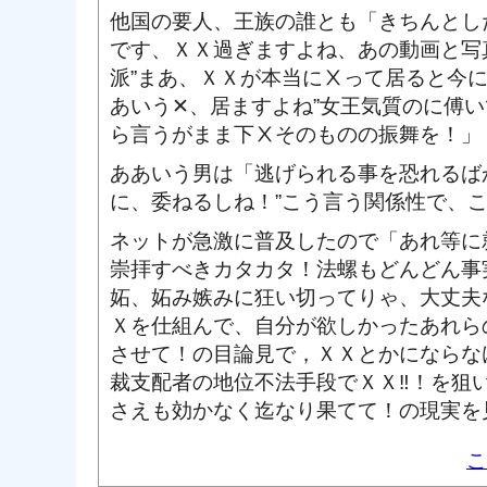
他国の要人、王族の誰とも「きちんとし
です、ＸＸ過ぎますよね、あの動画と写
派”まあ、ＸＸが本当にⅩって居ると今
あいう✕、居ますよね”女王気質のに傅
ら言うがまま下Ⅹそのものの振舞を！」
ああいう男は「逃げられる事を恐れるば
に、委ねるしね！”こう言う関係性で、
ネットが急激に普及したので「あれ等に
崇拝すべきカタカタ！法螺もどんどん事
妬、妬み嫉みに狂い切ってりゃ、大丈夫
Ｘを仕組んで、自分が欲しかったあれら
させて！の目論見で，ＸＸとかにならな
裁支配者の地位不法手段でＸＸ‼！を狙
さえも効かなく迄なり果てて！の現実を
こ