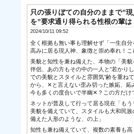
只の張りぼての自分のままで”現
を”要求通り得られる性根の輩は
2024/10/11 09:52
全く根拠も無い事も理解せず「一生自分
高みに居る現人神、象徴と崇め奉れ！こ
美貌と知性を兼ね備えた、本物の「美貌
伴侶、あの方もその中の一人と”若かり
での美貌とスタイルと雰囲気”齢を重ね
から、✕と言えない歪み切った嫉妬、妬
今も多くの度合いで半幽✕？この方だけ
ネットが普及して行って居る現在「もう
美貌を備えていて、スタイルも大和民族
備えた人形のような、の上」
知性も兼ね備えていて、複数の素養も高