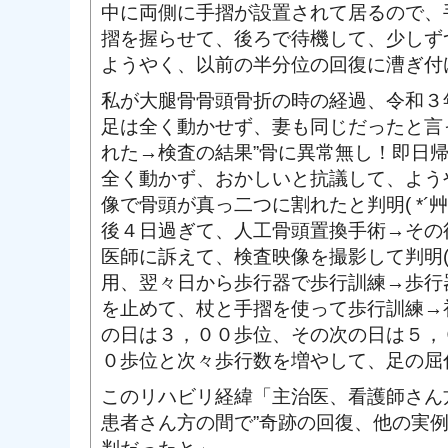
中に両側に手摺が設置されて居るので、
摺を握らせて、後ろで待機して、少しず
ようやく、以前の半分位の回復に漕ぎ付
私が大腿骨骨頭骨折の時の経過、令和３
足は全く動かせず、妻も同じだったと言
れた→検査の結果”骨に異常無し！即日
全く動かず、おかしいと抗議して、よう
像で骨頭が真っ二つに割れたと判明( *´
後４日過ぎて、人工骨頭置換手術→その
医師に訴えて、検査映像を撮影して判明( 
用、翌々日から歩行器で歩行訓練→歩行
を止めて、杖と手摺を使って歩行訓練→
の日は３，００歩位、その次の日は５，
０歩位と次々歩行数を増やして、足の屈
このリハビリ経緯「主治医、看護師さん
患者さん方の間で”奇跡の回復、他の実例