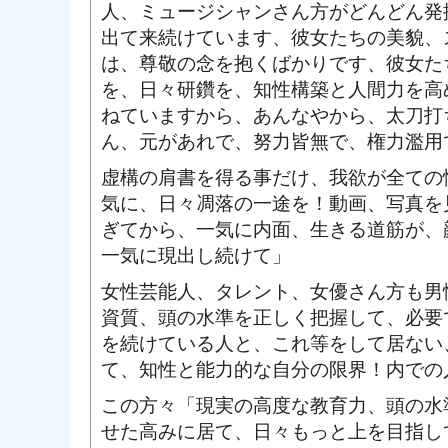
人、ミュージシャンさん方がどんどん発
出て来続けています、彼女たちの美貌、
は、尊敬の念を抱くばかりです、彼女た
を、日々研鑽を、知性構築と人間力を高
ねていますから、あんなやから、太刀打
ん、元があれで、努力皆無で、権力濫用
虚構の肩書を得る事だけ、我欲が全ての
気に、日々凋落の一途を！動画、写真を
ぎてから、一気に内面、生きる道筋が、
一気に現出し続けて」
女性芸能人、タレント、女優さん方も男
資質、頭の水準を正しく把握して、必要
を続けている人と、これ等をして居ない
て、知性と能力的な自分の限界！内での
この方々「現実の高度な教育力、頭の水
せた高みに居て、日々もっと上を目指し