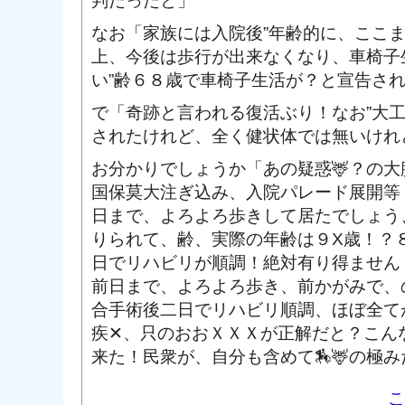
判だったと」
なお「家族には入院後”年齢的に、ここ
上、今後は歩行が出来なくなり、車椅子
い”齢６８歳で車椅子生活が？と宣告された
で「奇跡と言われる復活ぶり！なお”大工
されたけれど、全く健状体では無いけれ
お分かりでしょうか「あの疑惑🦌？の
国保莫大注ぎ込み、入院パレード展開等
日まで、よろよろ歩きして居たでしょう
りられて、齢、実際の年齢は９X歳！？
日でリハビリが順調！絶対有り得ません
前日まで、よろよろ歩き、前かがみで、
合手術後二日でリハビリ順調、ほぼ全て
疾✕、只のおおＸＸＸが正解だと？こん
来た！民衆が、自分も含めて🏇🦌の極
こ