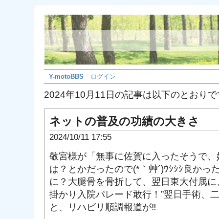
Y-motoBBS
ログイン
2024年10月11日の記事は以下のとおり
ネットの普及の功績の大きさ
2024/10/11 17:55
敬宮様が「無事に佐賀に入ったそうで、
は？とかだったので(*｀艸´)ｳｼｼｼ良か
に？大腿骨を骨折して、翌日東大付属に
掛かり入院パレード敢行！”翌日手術、
と、リハビリ順調報道が‼